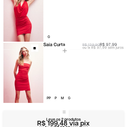
G
Saia Curta
R$ 97,99
R$ 139,90
1x
R$ 97,99
sem juros
PP
P
M
G
Leve os 2 produtos
R$ 199,48
via pix