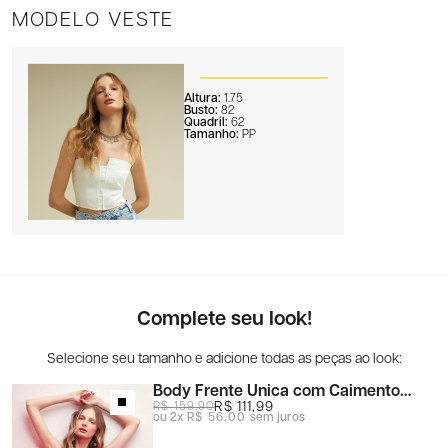
MODELO VESTE
Altura:
1.75
Busto:
82
Quadril:
62
Tamanho:
PP
Complete seu look!
Body Frente Única com Caimento
Fluido
R$ 111,99
R$ 159,90
2x
R$ 56,00
sem juros