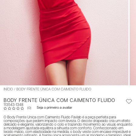
INÍCIO
BODY FRENTE ÚNICA COM CAIMENTO FLUIDO
BODY FRENTE ÚNICA COM CAIMENTO FLUIDO
113543-1348
Seja o primeiro a avaliar
(0)
O Body Frente Única com Caimento Fluido Favlab é a peça perfeita para
composições que pedem impacto com leveza. O decote drapeado cria um efeito
delicado e elegante, valorizando o colo e trazendo movimento ao visual, enquanto
a modelagem ajustada equilibra a silhueta com conforto. Confeccionado em
tecido macio, com elasticidade na medida, o body veste com encaixe impecável e
acabamento refinado. A frente única acrescenta um ar moderno e feminino, ideal