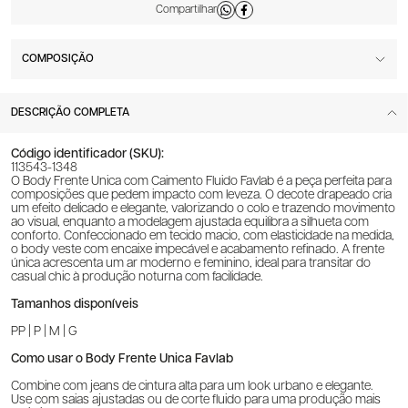
COMPOSIÇÃO
DESCRIÇÃO COMPLETA
Código identificador (SKU):
113543-1348
O Body Frente Única com Caimento Fluido Favlab é a peça perfeita para
composições que pedem impacto com leveza. O decote drapeado cria
um efeito delicado e elegante, valorizando o colo e trazendo movimento
ao visual, enquanto a modelagem ajustada equilibra a silhueta com
conforto. Confeccionado em tecido macio, com elasticidade na medida,
o body veste com encaixe impecável e acabamento refinado. A frente
única acrescenta um ar moderno e feminino, ideal para transitar do
casual chic à produção noturna com facilidade.
Tamanhos disponíveis
PP | P | M | G
Como usar o Body Frente Única Favlab
Combine com jeans de cintura alta para um look urbano e elegante.
Use com saias ajustadas ou de corte fluido para uma produção mais