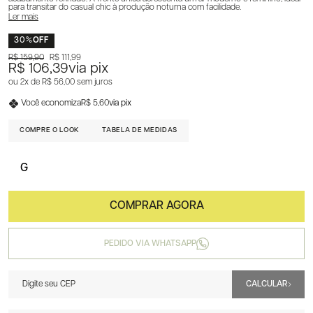
para transitar do casual chic à produção noturna com facilidade.
Ler mais
30%
OFF
R$ 159,90
R$ 111,99
R$ 106,39
via pix
2x
R$ 56,00
sem juros
Você economiza
R$ 5,60
via pix
COMPRE O LOOK
TABELA DE MEDIDAS
G
PEDIDO VIA WHATSAPP