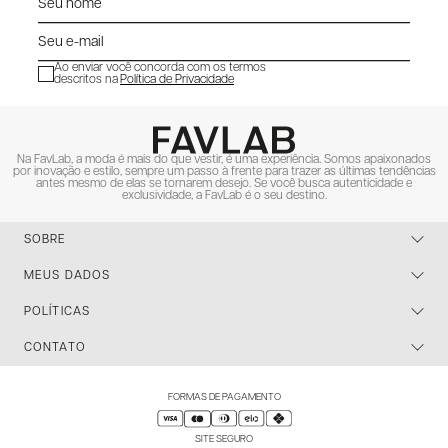
Ao enviar você concorda com os termos
descritos na
Política de Privacidade
ENVIAR
Na FavLab, a moda é mais do que vestir, é uma experiência. Somos apaixonados
por inovação e estilo, sempre um passo à frente para trazer as últimas tendências
antes mesmo de elas se tornarem desejo. Se você busca autenticidade e
exclusividade, a FavLab é o seu destino.
SOBRE
MEUS DADOS
POLÍTICAS
CONTATO
FORMAS DE PAGAMENTO
SITE SEGURO