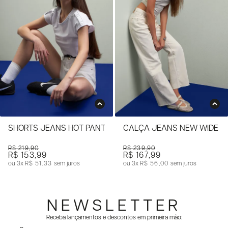
SHORTS JEANS HOT PANTS COM CINTO
CALÇA JEANS NEW WIDE L
R$ 219,90
R$ 239,90
R$ 153,99
R$ 167,99
3x
R$ 51,33
sem juros
3x
R$ 56,00
sem juros
NEWSLETTER
Receba lançamentos e descontos em primeira mão: