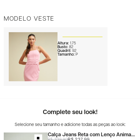
MODELO VESTE
Altura:
1.75
Busto:
82
Quadril:
92
Tamanho:
P
Complete seu look!
Calça Jeans Reta com Lenço Animal
Print
R$ 237,99
R$ 339,90