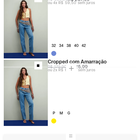
4x
R$ 59,50
sem juros
32
34
38
40
42
Cropped com Amarração
R$ 125,99
R$ 179,90
2x
R$ 63,00
sem juros
P
M
G