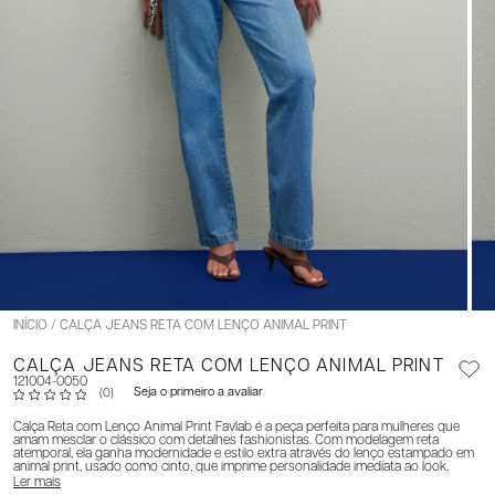
INÍCIO
CALÇA JEANS RETA COM LENÇO ANIMAL PRINT
CALÇA JEANS RETA COM LENÇO ANIMAL PRINT
121004-0050
Seja o primeiro a avaliar
(0)
Calça Reta com Lenço Animal Print Favlab é a peça perfeita para mulheres que
amam mesclar o clássico com detalhes fashionistas. Com modelagem reta
atemporal, ela ganha modernidade e estilo extra através do lenço estampado em
animal print, usado como cinto, que imprime personalidade imediata ao look.
Ler mais