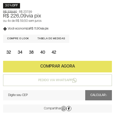
30%
OFF
R$ 339,90
R$ 237,99
R$ 226,09
via pix
4x
R$ 59,50
sem juros
Você economiza
R$ 11,90
via pix
COMPRE O LOOK
TABELA DE MEDIDAS
32
34
38
40
42
PEDIDO VIA WHATSAPP