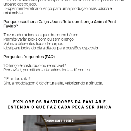
• Use com salto alto para alongar a silhueta ou com tênis para um look
urbano despojado.
• Experimente retirar o lenço para uma produção mais básica e
minimalista.
Por que escolher a Calça Jeans Reta com Lenço Animal Print
Favlab?
Traz modernidade ao guarda-roupa básico
Permite variar looks com ou sem o lenço
Valoriza diferentes tipos de corpos
Ideal para looks do dia a dia ou para ocasiões especiais
Perguntas frequentes (FAQ)
1.O lenço é costurado ou removível?
Removível, permitindo criar vários looks diferentes.
2.É cintura alta?
Sim, a modelagem é de cintura alta, valorizando a silhueta.
EXPLORE OS BASTIDORES DA FAVLAB E
ENTENDA O QUE FAZ CADA PEÇA SER ÚNICA