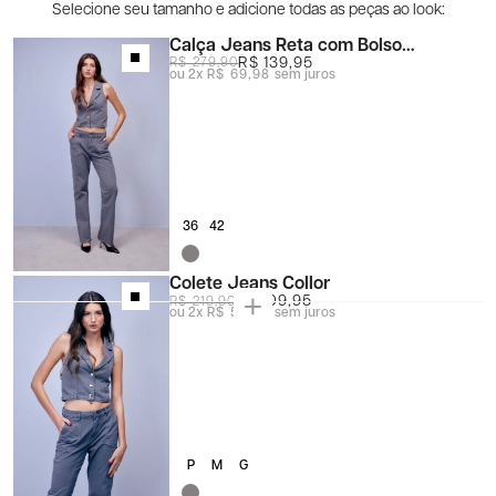
Calça Jeans Reta com Bolso
Carpinteiro
R$ 139,95
R$ 279,90
2x
R$ 69,98
sem juros
36
42
Colete Jeans Collor
R$ 109,95
R$ 219,90
2x
R$ 54,98
sem juros
P
M
G