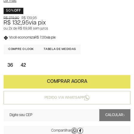
Ler mais
50%
OFF
R$ 279,90
R$ 139,95
R$ 132,95
via pix
2x
R$ 69,98
sem juros
Você economiza
R$ 7,00
via pix
COMPRE O LOOK
TABELA DE MEDIDAS
36
42
PEDIDO VIA WHATSAPP