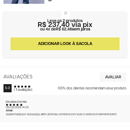
Leve os 2 produtos
R$ 237,40
via pix
4x
R$ 62,48
sem juros
AVALIAÇÕES
5.0
100% dos clientes recomendam esse produto
(
1
avaliação)
Diovana Correia
06/05/2025 14:05
Amei
Apaixonada por essa peça, além de linda, combina com tudo e veste incrivelmente bem!