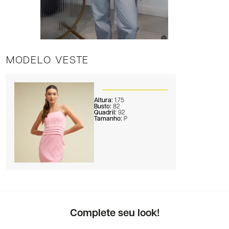
MODELO VESTE
Altura:
1.75
Busto:
82
Quadril:
92
Tamanho:
P
Complete seu look!