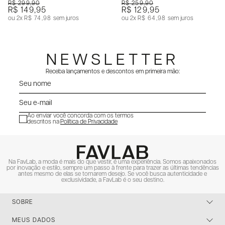
R$ 299,90
R$ 259,90
R$ 149,95
R$ 129,95
2x
R$ 74,98
sem juros
2x
R$ 64,98
sem juros
NEWSLETTER
Receba lançamentos e descontos em primeira mão:
Ao enviar você concorda com os termos
descritos na
Política de Privacidade
ENVIAR
Na FavLab, a moda é mais do que vestir, é uma experiência. Somos apaixonados
por inovação e estilo, sempre um passo à frente para trazer as últimas tendências
antes mesmo de elas se tornarem desejo. Se você busca autenticidade e
exclusividade, a FavLab é o seu destino.
SOBRE
MEUS DADOS