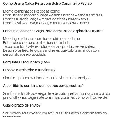
Como Usar a Calça Reta com Bolso Carpinteiro Favlab
Monte combinações estilosas como:
Look utilitário moderno: calça + camisa branca + sandália de tiras.
Look casual chic: calça + regata de tricot + blazer + tênis.
Look sofisticado: calça + body estruturado + salto bloco.
Por que escolher a Calça Reta com Bolso Carpinteiro Favlab?
Modelagem clássica com toque utilitário moderno.
Bolso lateral que une estilo e funcionalidade.
Tecido confortável e estruturado para produções versáteis.
Design brasileiro: feito para mulheres que valorizam moda com
personalidade e praticidade.
Perguntas Frequentes (FAQ)
O bolso carpinteiro é funcional?
Sim! Ele é prático e adiciona estilo ao visual com discrição.
A cor titânio combina com outras cores neutras?
Sim! É uma tonalidade elegante e versátil, que harmoniza com branco,
preto, off white, bege e até tons mais vibrantes como pink ou verde.
Qual o prazo de envio?
Seu pedido será enviado em até 2 dias úteis após a confirmação do