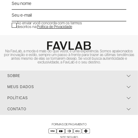
Ao enviar você concorda com os termos
descritos na
Política de Privacidade
ENVIAR
Na FavLab, a moda é mais do que vestir, é uma experiência. Somos apaixonados
por inovação e estilo, sempre um passo à frente para trazer as últimas tendências
antes mesmo de elas se tornarem desejo. Se você busca autenticidade e
exclusividade, a FavLab é o seu destino.
SOBRE
MEUS DADOS
POLÍTICAS
CONTATO
FORMAS DE PAGAMENTO
SITE SEGURO