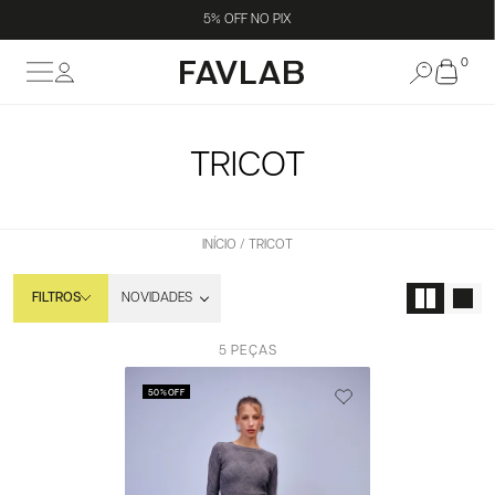
5% OFF NO PIX
0
TRICOT
INÍCIO
TRICOT
FILTROS
5 PEÇAS
50%
OFF