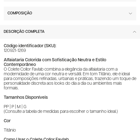
COMPOSIÇÃO
DESCRIÇÃO COMPLETA
Código identificador (SKU):
120921-1269
Alfaiataria Colorida com Sofisticação Neutra e Estilo
Contemporâneo
O Colete Collor Favlab combina a elegância da alfaiataria com a
modernidade de uma cor neutra e versátil. Em tom Titânio, ele é ideal
para composições refinadas, urbanas e práticas, trazendo um toque de
personalidade discreta aos looks do dia a dia ou ambientes mais
formais.
Tamanhos Disponíveis
PP | P | M | G
(Consulte a tabela de medidas para escolher o tamanho ideal.)
Cor
Titânio
Como Usar o Colete Collor Favlab