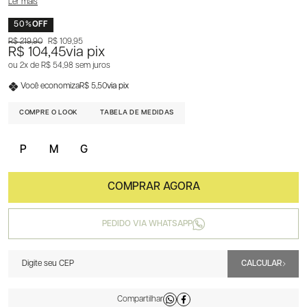
Ler mais
50%
OFF
R$ 219,90
R$ 109,95
R$ 104,45
via pix
2x
R$ 54,98
sem juros
Você economiza
R$ 5,50
via pix
COMPRE O LOOK
TABELA DE MEDIDAS
P
M
G
PEDIDO VIA WHATSAPP