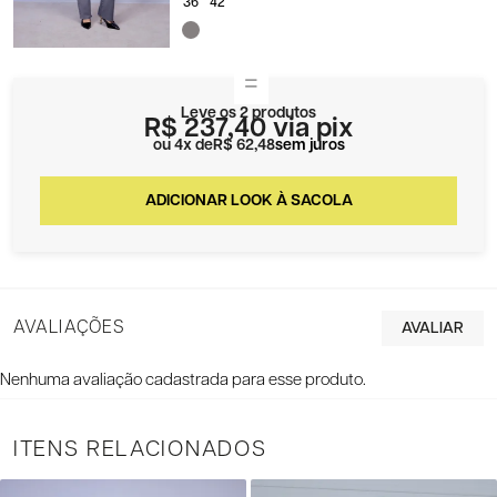
36
42
Leve os 2 produtos
R$ 237,40
via pix
4x
R$ 62,48
sem juros
AVALIAÇÕES
Nenhuma avaliação cadastrada para esse produto.
ITENS RELACIONADOS