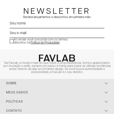
NEWSLETTER
Receba lançamentos e descontos em primeira mão:
Ao enviar você concorda com os termos
descritos na
Política de Privacidade
ENVIAR
Na FavLab, a moda é mais do que vestir, é uma experiência. Somos apaixonados
por inovação e estilo, sempre um passo à frente para trazer as últimas tendências
antes mesmo de elas se tornarem desejo. Se você busca autenticidade e
exclusividade, a FavLab é o seu destino.
SOBRE
MEUS DADOS
POLÍTICAS
CONTATO