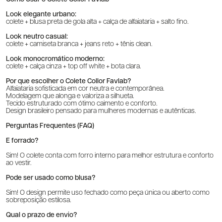
Look elegante urbano:
colete + blusa preta de gola alta + calça de alfaiataria + salto fino.
Look neutro casual:
colete + camiseta branca + jeans reto + tênis clean.
Look monocromático moderno:
colete + calça cinza + top off white + bota clara.
Por que escolher o Colete Collor Favlab?
Alfaiataria sofisticada em cor neutra e contemporânea.
Modelagem que alonga e valoriza a silhueta.
Tecido estruturado com ótimo caimento e conforto.
Design brasileiro pensado para mulheres modernas e autênticas.
Perguntas Frequentes (FAQ)
É forrado?
Sim! O colete conta com forro interno para melhor estrutura e conforto
ao vestir.
Pode ser usado como blusa?
Sim! O design permite uso fechado como peça única ou aberto como
sobreposição estilosa.
Qual o prazo de envio?