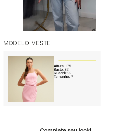
MODELO VESTE
Altura:
1.75
Busto:
82
Quadril:
92
Tamanho:
P
Complete seu look!