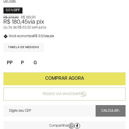
Ler mais
50%
OFF
R$ 379,90
R$ 189,95
R$ 180,45
via pix
3x
R$ 63,32
sem juros
Você economiza
R$ 9,50
via pix
TABELA DE MEDIDAS
PP
P
G
PEDIDO VIA WHATSAPP