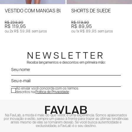
VESTIDO COM MANGAS BUFANTES
SHORTS DE SUEDE
R$ 239,90
R$ 179,90
R$ 119,95
R$ 89,95
2x
R$ 59,98
sem juros
1x
R$ 89,95
sem juros
NEWSLETTER
Receba lançamentos e descontos em primeira mão:
Ao enviar você concorda com os termos
descritos na
Política de Privacidade
ENVIAR
Na FavLab, a moda é mais do que vestir, é uma experiência. Somos apaixonados
por inovação e estilo, sempre um passo à frente para trazer as últimas tendências
antes mesmo de elas se tornarem desejo. Se você busca autenticidade e
exclusividade, a FavLab é o seu destino.