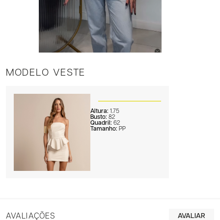
MODELO VESTE
Altura:
1.75
Busto:
82
Quadril:
62
Tamanho:
PP
AVALIAÇÕES