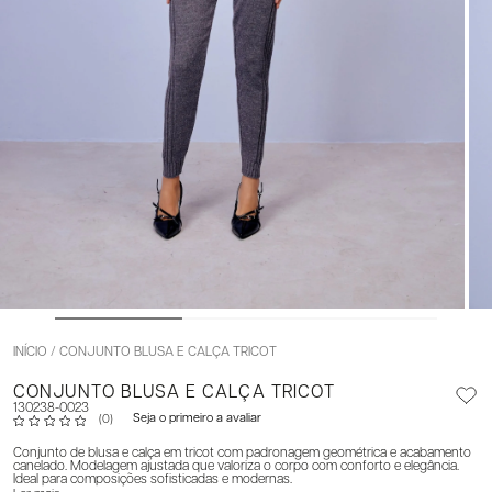
INÍCIO
CONJUNTO BLUSA E CALÇA TRICOT
CONJUNTO BLUSA E CALÇA TRICOT
130238-0023
Seja o primeiro a avaliar
(0)
Conjunto de blusa e calça em tricot com padronagem geométrica e acabamento
canelado. Modelagem ajustada que valoriza o corpo com conforto e elegância.
Ideal para composições sofisticadas e modernas.