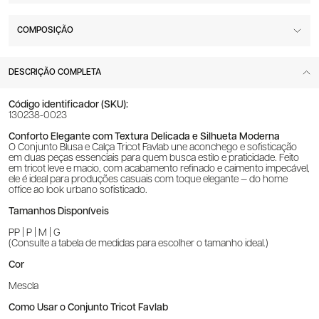
COMPOSIÇÃO
DESCRIÇÃO COMPLETA
Código identificador (SKU):
130238-0023
Conforto Elegante com Textura Delicada e Silhueta Moderna
O Conjunto Blusa e Calça Tricot Favlab une aconchego e sofisticação
em duas peças essenciais para quem busca estilo e praticidade. Feito
em tricot leve e macio, com acabamento refinado e caimento impecável,
ele é ideal para produções casuais com toque elegante — do home
office ao look urbano sofisticado.
Tamanhos Disponíveis
PP | P | M | G
(Consulte a tabela de medidas para escolher o tamanho ideal.)
Cor
Mescla
Como Usar o Conjunto Tricot Favlab