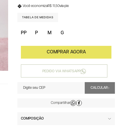
Você economiza
R$ 11,50
via pix
TABELA DE MEDIDAS
PP
P
M
G
PEDIDO VIA WHATSAPP
COMPOSIÇÃO