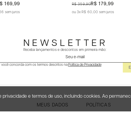
$ 169,99
R$ 179,99
R$ 359,90
,66
sem juros
3x
R$ 60,00
sem juros
NEWSLETTER
Receba lançamentos e descontos em primeira mão:
r você concorda com os termos descritos na
Política de Privacidade
 de privacidade e termos de uso, incluindo cookies. Ao perma
MEUS DADOS
POLÍTICAS
Minha Conta
Privacidade
Meus Pedidos
Termos de Uso
s
Favoritos
Pagamento