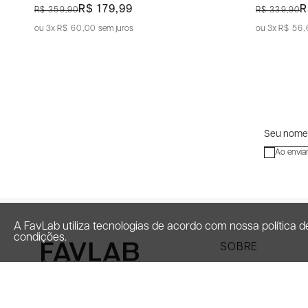
R$ 179,99
R
R$ 359,90
R$ 339,90
3x
R$ 60,00
sem juros
3x
R$ 56
Ao envia
A FavLab utiliza tecnologias de acordo com nossa política
condições.
SOBRE
Na FavLab, a moda é mais do que
vestir, é uma experiência. Somos
Quem Somos
apaixonados por inovação e estilo,
sempre um passo à frente para trazer
Avaliações
as últimas tendências antes mesmo
Perguntas Frequente
de elas se tornarem desejo. Se você