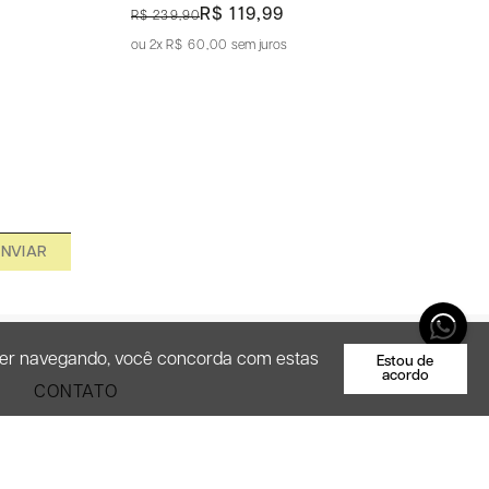
R$ 119,99
R$ 239,90
2x
R$ 60,00
sem juros
ENVIAR
necer navegando, você concorda com estas
Estou de
acordo
CONTATO
Entre em Contato Conosco
(47) 9 9926-8566
atendimento@favlab.com.br