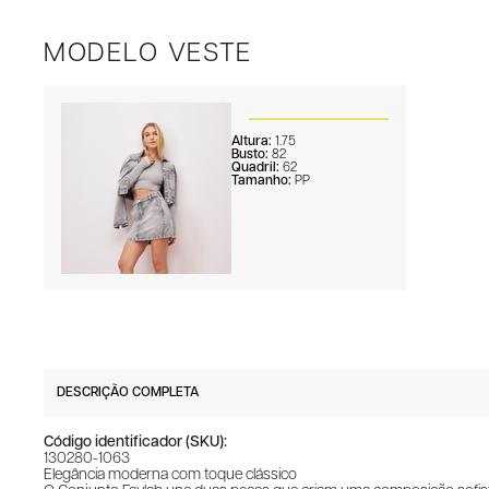
MODELO VESTE
Altura:
1.75
Busto:
82
Quadril:
62
Tamanho:
PP
DESCRIÇÃO COMPLETA
Código identificador (SKU):
130280-1063
Elegância moderna com toque clássico