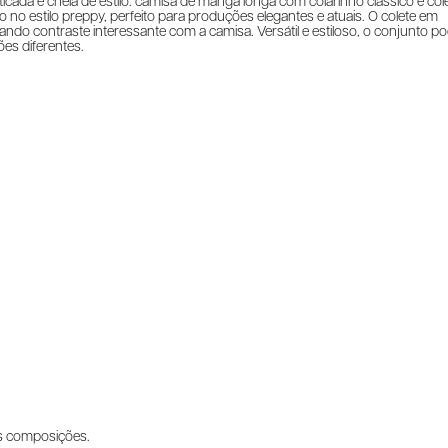
ada e cheia de estilo: camisa de manga longa com colarinho clássico e col
no estilo preppy, perfeito para produções elegantes e atuais. O colete em
iando contraste interessante com a camisa. Versátil e estiloso, o conjunto p
es diferentes.
s composições.