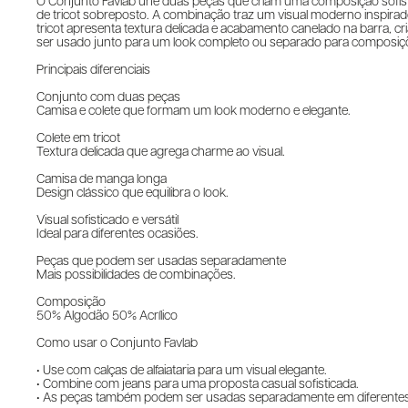
O Conjunto Favlab une duas peças que criam uma composição sofistic
de tricot sobreposto. A combinação traz um visual moderno inspirado 
tricot apresenta textura delicada e acabamento canelado na barra, cr
ser usado junto para um look completo ou separado para composiçõ
Principais diferenciais
Conjunto com duas peças
Camisa e colete que formam um look moderno e elegante.
Colete em tricot
Textura delicada que agrega charme ao visual.
Camisa de manga longa
Design clássico que equilibra o look.
Visual sofisticado e versátil
Ideal para diferentes ocasiões.
Peças que podem ser usadas separadamente
Mais possibilidades de combinações.
Composição
50% Algodão 50% Acrílico
Como usar o Conjunto Favlab
• Use com calças de alfaiataria para um visual elegante.
• Combine com jeans para uma proposta casual sofisticada.
• As peças também podem ser usadas separadamente em diferente