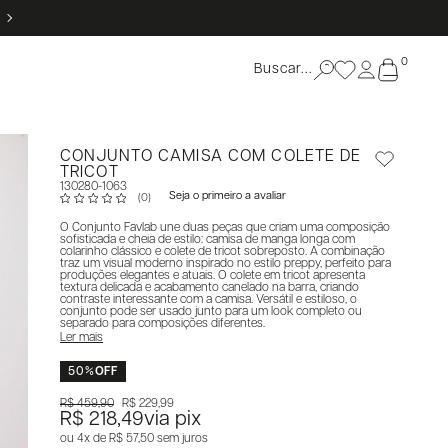
5% OFF NO PIX
0
CONJUNTO CAMISA COM COLETE DE
TRICOT
130280-1063
Seja o primeiro a avaliar
(0)
O Conjunto Favlab une duas peças que criam uma composição
sofisticada e cheia de estilo: camisa de manga longa com
colarinho clássico e colete de tricot sobreposto. A combinação
traz um visual moderno inspirado no estilo preppy, perfeito para
produções elegantes e atuais. O colete em tricot apresenta
textura delicada e acabamento canelado na barra, criando
contraste interessante com a camisa. Versátil e estiloso, o
conjunto pode ser usado junto para um look completo ou
separado para composições diferentes.
Ler mais
50%
OFF
R$ 459,90
R$ 229,99
R$ 218,49
via pix
4x
R$ 57,50
sem juros