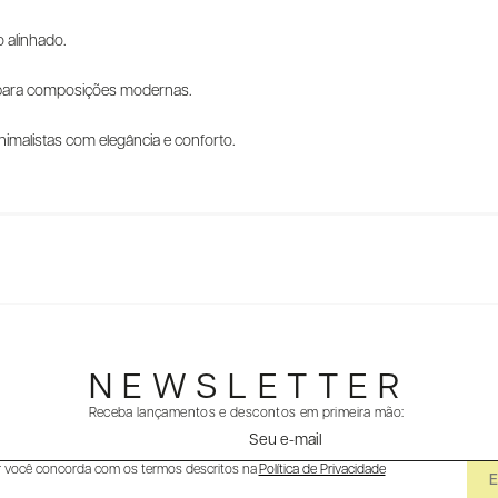
o alinhado.
al para composições modernas.
imalistas com elegância e conforto.
NEWSLETTER
Receba lançamentos e descontos em primeira mão:
r você concorda com os termos descritos na
Política de Privacidade