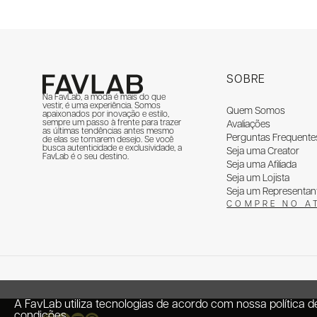
SOBRE
Na FavLab, a moda é mais do que
vestir, é uma experiência. Somos
Quem Somos
apaixonados por inovação e estilo,
sempre um passo à frente para trazer
Avaliações
as últimas tendências antes mesmo
Perguntas Frequente
de elas se tornarem desejo. Se você
busca autenticidade e exclusividade, a
Seja uma Creator
FavLab é o seu destino.
Seja uma Afiliada
Seja um Lojista
Seja um Representan
COMPRE NO A
A FavLab utiliza tecnologias de acordo com nossa política
condições.