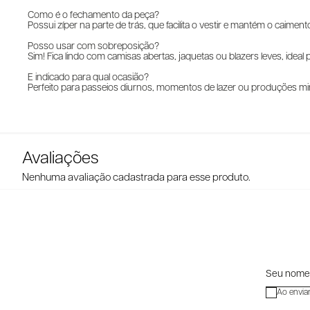
Como é o fechamento da peça?
Possui zíper na parte de trás, que facilita o vestir e mantém o caiment
Posso usar com sobreposição?
Sim! Fica lindo com camisas abertas, jaquetas ou blazers leves, ide
É indicado para qual ocasião?
Perfeito para passeios diurnos, momentos de lazer ou produções min
Nenhuma avaliação cadastrada para esse produto.
Ao envia