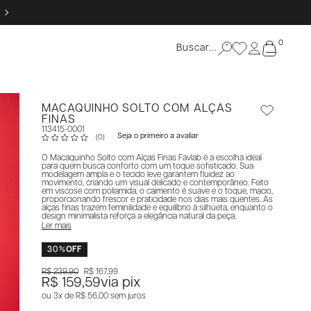
5% OFF NO PIX
0
MACAQUINHO SOLTO COM ALÇAS
FINAS
113415-0001
Seja o primeiro a avaliar
(0)
O Macaquinho Solto com Alças Finas Favlab é a escolha ideal
para quem busca conforto com um toque sofisticado. Sua
modelagem ampla e o tecido leve garantem fluidez ao
movimento, criando um visual delicado e contemporâneo. Feito
em viscose com poliamida, o caimento é suave e o toque, macio,
proporcionando frescor e praticidade nos dias mais quentes. As
alças finas trazem feminilidade e equilíbrio à silhueta, enquanto o
design minimalista reforça a elegância natural da peça.
Ler mais
30%
OFF
R$ 239,90
R$ 167,99
R$ 159,59
via pix
3x
R$ 56,00
sem juros