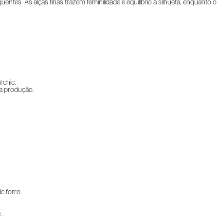
entes. As alças finas trazem feminilidade e equilíbrio à silhueta, enquanto o
 chic.
da produção.
e forro.
.