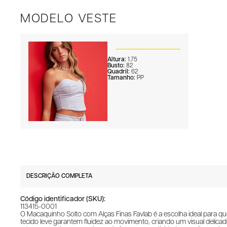
MODELO VESTE
Altura:
1.75
Busto:
82
Quadril:
62
Tamanho:
PP
DESCRIÇÃO COMPLETA
Código identificador (SKU):
113415-0001
O Macaquinho Solto com Alças Finas Favlab é a escolha ideal para
tecido leve garantem fluidez ao movimento, criando um visual delic