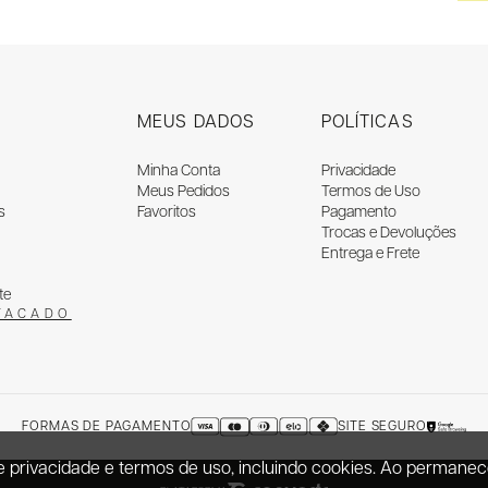
MEUS DADOS
POLÍTICAS
Minha Conta
Privacidade
Meus Pedidos
Termos de Uso
s
Favoritos
Pagamento
Trocas e Devoluções
Entrega e Frete
te
TACADO
FORMAS DE PAGAMENTO
SITE SEGURO
 de privacidade e termos de uso, incluindo cookies. Ao perma