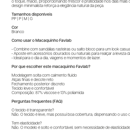
o toque, macio, proporcionando frescor e praticidade nos dias mais qu
design minimalista reforça a elegância natural da peça.
Tamanhos disponíveis
PP | P | M | G
Cor
Branco
Como usar o Macaquinho Favlab
• Combine com sandálias rasteiras ou salto bloco para um look casual
• Aposte em acessórios dourados ou naturais para realçar a leveza 
• Ideal para o dia a dia, viagens e momentos de lazer.
Por que escolher este macaquinho Favlab?
Modelagem solta com caimento fluido
Alças finas e decote reto
Fechamento posterior discreto
Tecido leve e confortável
Composição: 87% viscose e 13% poliamida
Perguntas frequentes (FAQ)
O tecido é transparente?
Não. O tecido é leve, mas possui boa cobertura, dispensando o uso d
Tem elasticidade?
Não. O modelo é solto e confortável, sem necessidade de elasticidade