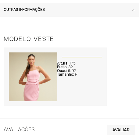
OUTRAS INFORMAÇÕES
MODELO VESTE
Altura:
1.75
Busto:
82
Quadril:
92
Tamanho:
P
AVALIAÇÕES