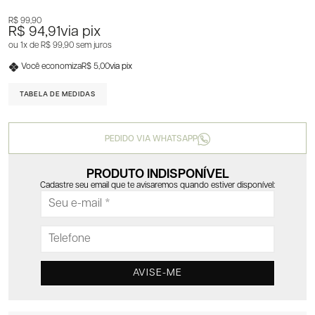
R$ 99,90
R$ 94,91
via pix
1x
R$ 99,90
sem juros
Você economiza
R$ 5,00
via pix
TABELA DE MEDIDAS
PEDIDO VIA WHATSAPP
PRODUTO INDISPONÍVEL
Cadastre seu email que te avisaremos quando estiver disponível:
AVISE-ME