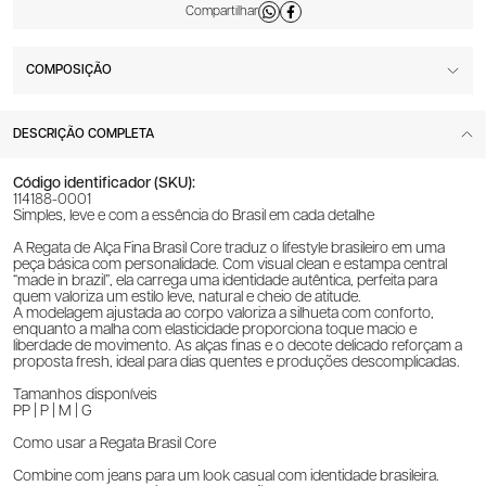
COMPOSIÇÃO
DESCRIÇÃO COMPLETA
Código identificador (SKU):
114188-0001
Simples, leve e com a essência do Brasil em cada detalhe
A Regata de Alça Fina Brasil Core traduz o lifestyle brasileiro em uma
peça básica com personalidade. Com visual clean e estampa central
“made in brazil”, ela carrega uma identidade autêntica, perfeita para
quem valoriza um estilo leve, natural e cheio de atitude.
A modelagem ajustada ao corpo valoriza a silhueta com conforto,
enquanto a malha com elasticidade proporciona toque macio e
liberdade de movimento. As alças finas e o decote delicado reforçam a
proposta fresh, ideal para dias quentes e produções descomplicadas.
Tamanhos disponíveis
PP | P | M | G
Como usar a Regata Brasil Core
Combine com jeans para um look casual com identidade brasileira.