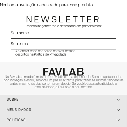
Nenhuma avaliação cadastrada para esse produto.
NEWSLETTER
Receba lançamentos e descontos em primeira mão:
Ao enviar você concorda com os termos
descritos na
Política de Privacidade
ENVIAR
Na FavLab, a moda é mais do que vestir, é uma experiência. Somos apaixonados
por inovação e estilo, sempre um passo à frente para trazer as últimas tendências
antes mesmo de elas se tornarem desejo. Se você busca autenticidade e
exclusividade, a FavLab é o seu destino.
SOBRE
MEUS DADOS
POLÍTICAS