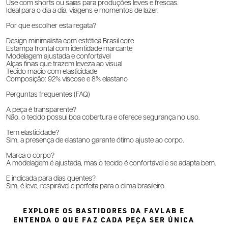
Use com shorts ou saias para produções leves e frescas.
Ideal para o dia a dia, viagens e momentos de lazer.
Por que escolher esta regata?
Design minimalista com estética Brasil core
Estampa frontal com identidade marcante
Modelagem ajustada e confortável
Alças finas que trazem leveza ao visual
Tecido macio com elasticidade
Composição: 92% viscose e 8% elastano
Perguntas frequentes (FAQ)
A peça é transparente?
Não, o tecido possui boa cobertura e oferece segurança no uso.
Tem elasticidade?
Sim, a presença de elastano garante ótimo ajuste ao corpo.
Marca o corpo?
A modelagem é ajustada, mas o tecido é confortável e se adapta bem.
É indicada para dias quentes?
Sim, é leve, respirável e perfeita para o clima brasileiro.
EXPLORE OS BASTIDORES DA FAVLAB E
ENTENDA O QUE FAZ CADA PEÇA SER ÚNICA