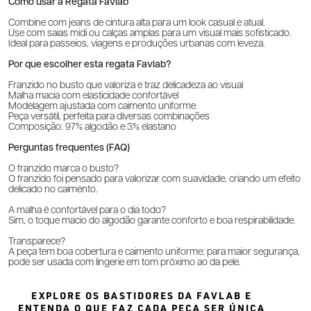
Como usar a Regata Favlab
Combine com jeans de cintura alta para um look casual e atual.
Use com saias midi ou calças amplas para um visual mais sofisticado.
Ideal para passeios, viagens e produções urbanas com leveza.
Por que escolher esta regata Favlab?
Franzido no busto que valoriza e traz delicadeza ao visual
Malha macia com elasticidade confortável
Modelagem ajustada com caimento uniforme
Peça versátil, perfeita para diversas combinações
Composição: 97% algodão e 3% elastano
Perguntas frequentes (FAQ)
O franzido marca o busto?
O franzido foi pensado para valorizar com suavidade, criando um efeito
delicado no caimento.
A malha é confortável para o dia todo?
Sim, o toque macio do algodão garante conforto e boa respirabilidade.
Transparece?
A peça tem boa cobertura e caimento uniforme; para maior segurança,
pode ser usada com lingerie em tom próximo ao da pele.
EXPLORE OS BASTIDORES DA FAVLAB E
ENTENDA O QUE FAZ CADA PEÇA SER ÚNICA