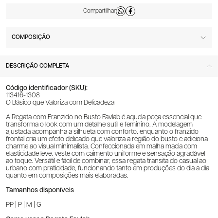
COMPOSIÇÃO
DESCRIÇÃO COMPLETA
Código identificador (SKU):
113416-1308
O Básico que Valoriza com Delicadeza
A Regata com Franzido no Busto Favlab é aquela peça essencial que
transforma o look com um detalhe sutil e feminino. A modelagem
ajustada acompanha a silhueta com conforto, enquanto o franzido
frontal cria um efeito delicado que valoriza a região do busto e adiciona
charme ao visual minimalista. Confeccionada em malha macia com
elasticidade leve, veste com caimento uniforme e sensação agradável
ao toque. Versátil e fácil de combinar, essa regata transita do casual ao
urbano com praticidade, funcionando tanto em produções do dia a dia
quanto em composições mais elaboradas.
Tamanhos disponíveis
PP | P | M | G