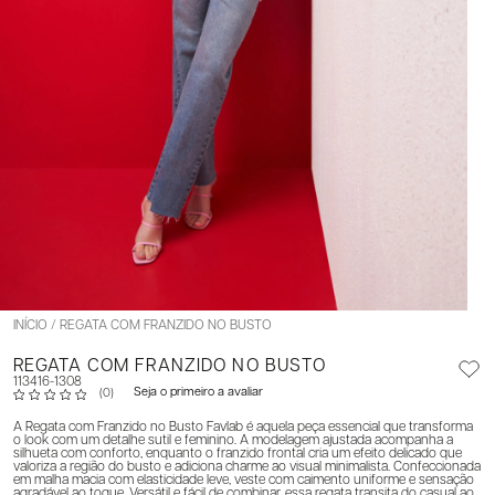
INÍCIO
REGATA COM FRANZIDO NO BUSTO
REGATA COM FRANZIDO NO BUSTO
113416-1308
Seja o primeiro a avaliar
(0)
A Regata com Franzido no Busto Favlab é aquela peça essencial que transforma
o look com um detalhe sutil e feminino. A modelagem ajustada acompanha a
silhueta com conforto, enquanto o franzido frontal cria um efeito delicado que
valoriza a região do busto e adiciona charme ao visual minimalista. Confeccionada
em malha macia com elasticidade leve, veste com caimento uniforme e sensação
agradável ao toque. Versátil e fácil de combinar, essa regata transita do casual ao