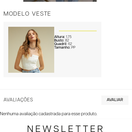
MODELO VESTE
Altura:
1.75
Busto:
82
Quadril:
62
Tamanho:
PP
AVALIAÇÕES
Nenhuma avaliação cadastrada para esse produto.
NEWSLETTER