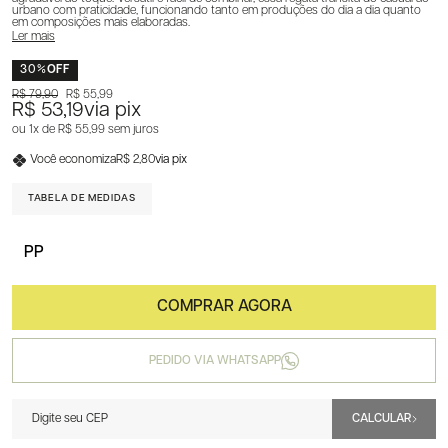
urbano com praticidade, funcionando tanto em produções do dia a dia quanto
em composições mais elaboradas.
Ler mais
30%
OFF
R$ 79,90
R$ 55,99
R$ 53,19
via pix
1x
R$ 55,99
sem juros
Você economiza
R$ 2,80
via pix
TABELA DE MEDIDAS
PP
PEDIDO VIA WHATSAPP