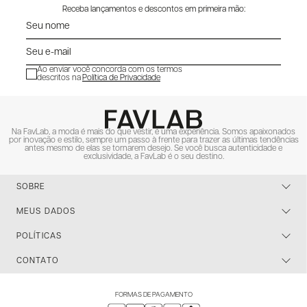
Receba lançamentos e descontos em primeira mão:
Ao enviar você concorda com os termos
descritos na
Política de Privacidade
ENVIAR
Na FavLab, a moda é mais do que vestir, é uma experiência. Somos apaixonados
por inovação e estilo, sempre um passo à frente para trazer as últimas tendências
antes mesmo de elas se tornarem desejo. Se você busca autenticidade e
exclusividade, a FavLab é o seu destino.
SOBRE
MEUS DADOS
POLÍTICAS
CONTATO
FORMAS DE PAGAMENTO