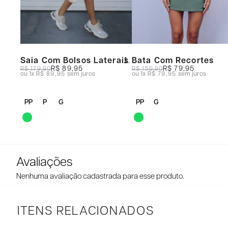
Saia Com Bolsos Laterais
Bata Com Recortes
R$ 89,95
R$ 79,95
R$ 179,90
R$ 159,90
1x
R$ 89,95
sem juros
1x
R$ 79,95
sem juros
PP
P
G
PP
G
Nenhuma avaliação cadastrada para esse produto.
ITENS RELACIONADOS