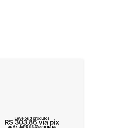
Leve os 3 produtos
R$ 303,86
via pix
6x
R$ 53,31
sem juros