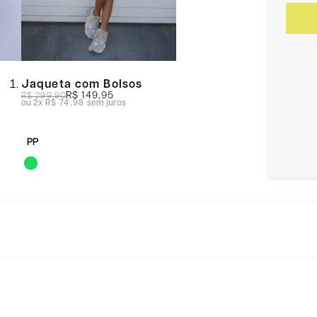
Jaqueta com Bolsos
R$ 149,95
R$ 299,90
2x
R$ 74,98
sem juros
PP