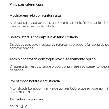
Principais diferenciais
Modelagem reta com cintura alta
A silhueta ajustada valoriza o corpo com caimento firme, mantendo c
mini traz leveza e modernidade.
Bolsos laterais com lapela e detalhe utilitário
Os bolsos aplicados nas laterais reforçam a proposta funcional da peç
contemporânea.
Tecido encorpado com toque leve e acabamento opaco
O material tem estrutura que proporciona firmeza ao caimento, ideal 
elegância.
Cor bamboo neutra e sofisticada
A tonalidade bamboo — um verde acinzentado suave e moderno — é p
contrastantes.
Tamanhos disponíveis
PP | P | M | G