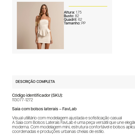
Altura:
1.75
Busto:
82
Quadril:
62
Tamanho:
PP
DESCRIÇÃO COMPLETA
Código identificador (SKU):
113077-1272
Saia com bolsos laterais – FavLab
Visual utilitário com modelagem ajustada e sofisticação casual
A Saia com Bolsos Laterais FavLab é uma peça versátil que une elegâ
moderna. Com modelagem mini, estrutura confortável e bolsos aplica
coordenadas e produções urbanas cheias de estilo.