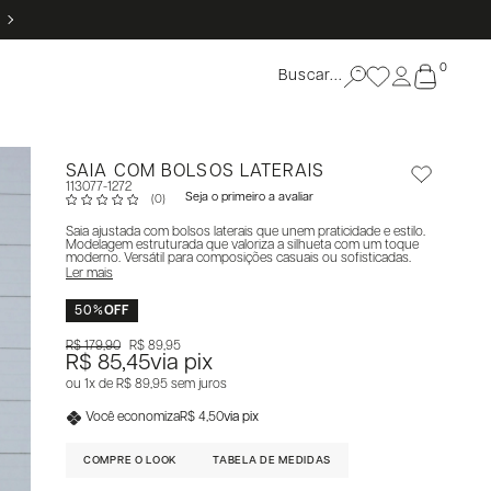
5% OFF NO PIX
0
SAIA COM BOLSOS LATERAIS
113077-1272
Seja o primeiro a avaliar
(0)
Saia ajustada com bolsos laterais que unem praticidade e estilo.
Modelagem estruturada que valoriza a silhueta com um toque
moderno. Versátil para composições casuais ou sofisticadas.
Ler mais
50%
OFF
R$ 179,90
R$ 89,95
R$ 85,45
via pix
1x
R$ 89,95
sem juros
Você economiza
R$ 4,50
via pix
COMPRE O LOOK
TABELA DE MEDIDAS