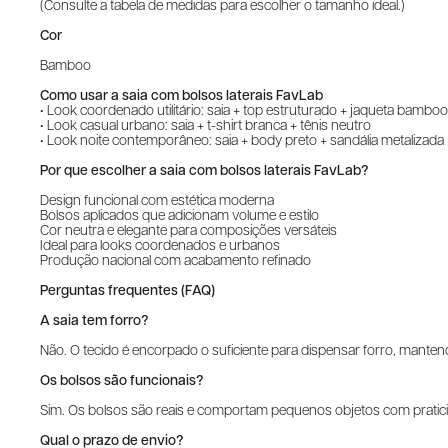
(Consulte a tabela de medidas para escolher o tamanho ideal.)
Cor
Bamboo
Como usar a saia com bolsos laterais FavLab
• Look coordenado utilitário: saia + top estruturado + jaqueta bamboo
• Look casual urbano: saia + t-shirt branca + tênis neutro
• Look noite contemporâneo: saia + body preto + sandália metalizada
Por que escolher a saia com bolsos laterais FavLab?
Design funcional com estética moderna
Bolsos aplicados que adicionam volume e estilo
Cor neutra e elegante para composições versáteis
Ideal para looks coordenados e urbanos
Produção nacional com acabamento refinado
Perguntas frequentes (FAQ)
A saia tem forro?
Não. O tecido é encorpado o suficiente para dispensar forro, manten
Os bolsos são funcionais?
Sim. Os bolsos são reais e comportam pequenos objetos com pratic
Qual o prazo de envio?