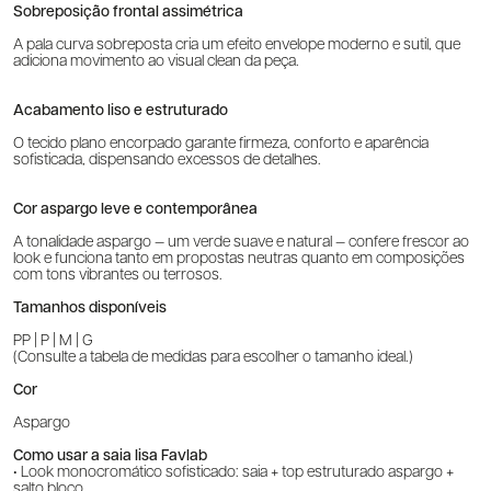
Sobreposição frontal assimétrica
A pala curva sobreposta cria um efeito envelope moderno e sutil, que
adiciona movimento ao visual clean da peça.
Acabamento liso e estruturado
O tecido plano encorpado garante firmeza, conforto e aparência
sofisticada, dispensando excessos de detalhes.
Cor aspargo leve e contemporânea
A tonalidade aspargo — um verde suave e natural — confere frescor ao
look e funciona tanto em propostas neutras quanto em composições
com tons vibrantes ou terrosos.
Tamanhos disponíveis
PP | P | M | G
(Consulte a tabela de medidas para escolher o tamanho ideal.)
Cor
Aspargo
Como usar a saia lisa Favlab
• Look monocromático sofisticado: saia + top estruturado aspargo +
salto bloco