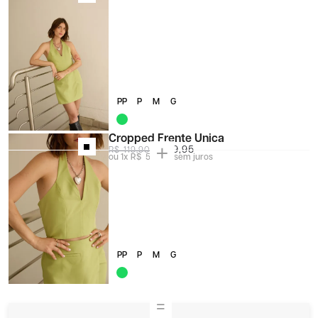
PP
P
M
G
Cropped Frente Única
R$ 59,95
R$ 119,90
1x
R$ 59,95
sem juros
PP
P
M
G