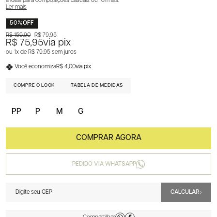
é ideal para composições casuais ou formais.
Ler mais
50%
OFF
R$ 159,90
R$ 79,95
R$ 75,95
via pix
1x
R$ 79,95
sem juros
Você economiza
R$ 4,00
via pix
COMPRE O LOOK
TABELA DE MEDIDAS
PP
P
M
G
PEDIDO VIA WHATSAPP