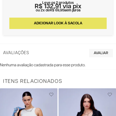
Leve os 2 produtos
R$ 132,91
via pix
2x
R$ 69,95
sem juros
AVALIAÇÕES
Nenhuma avaliação cadastrada para esse produto.
ITENS RELACIONADOS