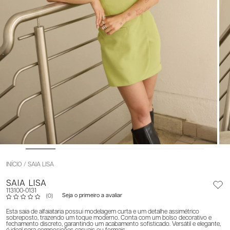
INÍCIO
SAIA LISA
SAIA LISA
113100-0131
Seja o primeiro a avaliar
(0)
Esta saia de alfaiataria possui modelagem curta e um detalhe assimétrico
sobreposto, trazendo um toque moderno. Conta com um bolso decorativo e
fechamento discreto, garantindo um acabamento sofisticado. Versátil e elegante,