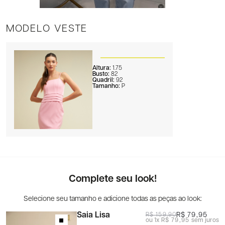
MODELO VESTE
Altura:
1.75
Busto:
82
Quadril:
92
Tamanho:
P
Complete seu look!
Saia Lisa
R$ 79,95
R$ 159,90
1x
R$ 79,95
sem juros