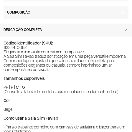
COMPOSIÇÃO
DESCRIÇÃO COMPLETA
Código identificador (SKU):
113344-0092
Elegância minimalista com caimento impecável
A Saia Slim Favlab traduz sofisticação em uma peça versátil e moderna.
Com modelagem ajustada que valoriza a silhueta, é perfeita para
composições elegantes ou casuais, sempre imprimindo um ar
contemporâneo ao visual.
Tamanhos disponíveis
PP | P | M | G
(Consulte a tabela de medidas para escolher o seu tamanho ideal.)
Cor
Bege
Como usar a Saia Slim Favlab
• Para o trabalho: combine com camisas de alfaiataria e blazer para um
look sofisticado.