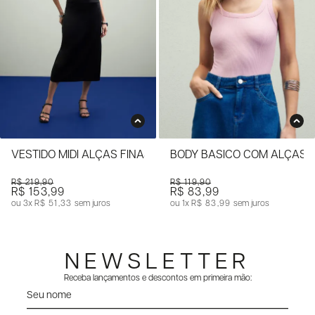
VESTIDO MIDI ALÇAS FINAS
BODY BÁSICO COM ALÇAS 
R$ 219,90
R$ 119,90
R$ 153,99
R$ 83,99
3x
R$ 51,33
sem juros
1x
R$ 83,99
sem juros
NEWSLETTER
Receba lançamentos e descontos em primeira mão: