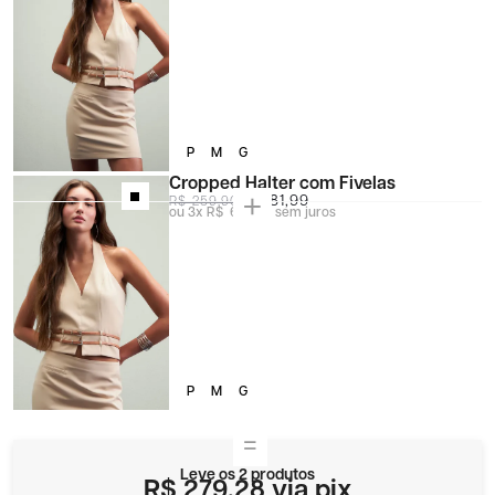
P
M
G
Cropped Halter com Fivelas
R$ 181,99
R$ 259,90
3x
R$ 60,66
sem juros
P
M
G
Leve os 2 produtos
R$ 279,28
via pix