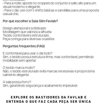
• Para a noite: aposte no cropped do conjunto e salto alto para um
visual moderno e elegante.
• Para o dia: use com t-shirts básicas e sandálias para uma proposta
casual chic.
Por que escolher a Saia Slim Favlab?
Design atemporal e sofisticado
Modelagem que valoriza a silhueta
Tecido confortável e estruturado
Peça coringa para diversas ocasiões
Perguntas frequentes (FAQ)
É confortável para usar o dia todo?
Sim, o tecido possui estrutura firme, mas confortável, permitindo
mobilidade sem apertar.
O tecido marca muito?
Não, o tecido estruturado evita marcas excessivas e proporciona
caimento elegante.
A saia possui forro?
Sim, garantindo segurança e acabamento impecável.
EXPLORE OS BASTIDORES DA FAVLAB E
ENTENDA O QUE FAZ CADA PEÇA SER ÚNICA