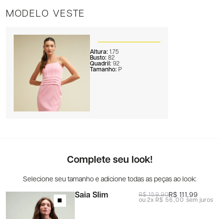
MODELO VESTE
Altura:
1.75
Busto:
82
Quadril:
92
Tamanho:
P
Complete seu look!
Saia Slim
R$ 111,99
R$ 159,90
2x
R$ 56,00
sem juros