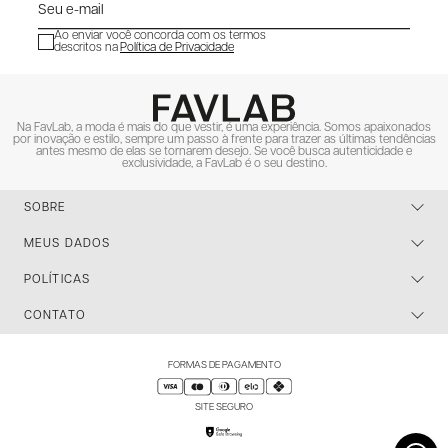
Ao enviar você concorda com os termos
descritos na
Política de Privacidade
ENVIAR
Na FavLab, a moda é mais do que vestir, é uma experiência. Somos apaixonados
por inovação e estilo, sempre um passo à frente para trazer as últimas tendências
antes mesmo de elas se tornarem desejo. Se você busca autenticidade e
exclusividade, a FavLab é o seu destino.
SOBRE
MEUS DADOS
POLÍTICAS
CONTATO
FORMAS DE PAGAMENTO
SITE SEGURO