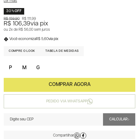
Ler mais
30%
OFF
R$ 159,90
R$ 111,99
R$ 106,39
via pix
2x
R$ 56,00
sem juros
Você economiza
R$ 5,60
via pix
COMPRE O LOOK
TABELA DE MEDIDAS
P
M
G
PEDIDO VIA WHATSAPP