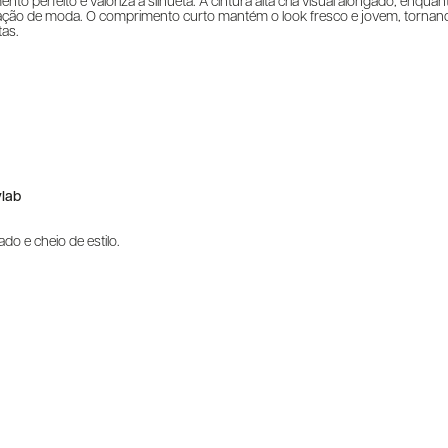
perfeito e valoriza a silhueta. A cintura alta cria visual alongado, enquan
mação de moda. O comprimento curto mantém o look fresco e jovem, tornan
tas.
vlab
o e cheio de estilo.