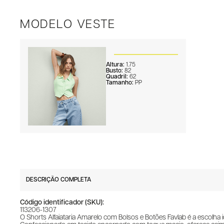
MODELO VESTE
Altura:
1.75
Busto:
82
Quadril:
62
Tamanho:
PP
DESCRIÇÃO COMPLETA
Código identificador (SKU):
113206-1307
O Shorts Alfaiataria Amarelo com Bolsos e Botões Favlab é a escolha i