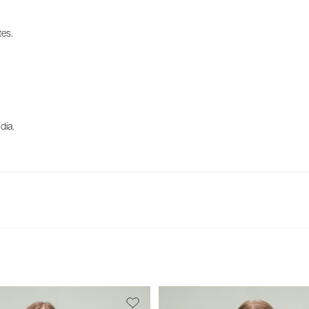
tes.
dia.