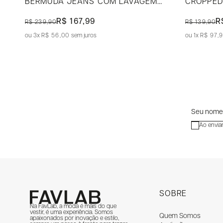
BERMUDA JEANS COM LAVAGEM CLARA
R$ 167,99
R
R$ 239,90
R$ 139,90
3x
R$ 56,00
sem juros
1x
R$ 97,
Ao envia
SOBRE
Na FavLab, a moda é mais do que
vestir, é uma experiência. Somos
Quem Somos
apaixonados por inovação e estilo,