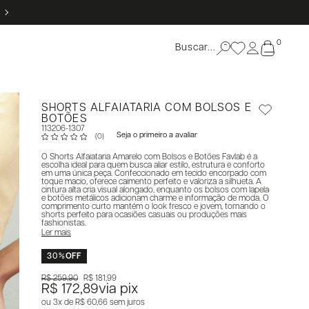
5% OFF NO PIX
0
SHORTS ALFAIATARIA COM BOLSOS E
BOTÕES
113206-1307
Seja o primeiro a avaliar
(0)
O Shorts Alfaiataria Amarelo com Bolsos e Botões Favlab é a
escolha ideal para quem busca aliar estilo, estrutura e conforto
em uma única peça. Confeccionado em tecido encorpado com
toque macio, oferece caimento perfeito e valoriza a silhueta. A
cintura alta cria visual alongado, enquanto os bolsos com lapela
e botões metálicos adicionam charme e informação de moda. O
comprimento curto mantém o look fresco e jovem, tornando o
shorts perfeito para ocasiões casuais ou produções mais
fashionistas.
Ler mais
30%
OFF
R$ 259,90
R$ 181,99
R$ 172,89
via pix
3x
R$ 60,66
sem juros