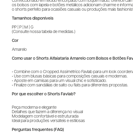
Confeccionado em tecido encorpado com toque macio, oferece caimento 
os bolsos com lapela e botões metálicos adicionam charme e infor
o shorts perfeito para ocasiões casuais ou produções mais fashionis
Tamanhos disponíveis
PP | P | M | G
(Consulte nossa tabela de medidas.)
Cor
Amarelo
Como usar o Shorts Alfaiataria Amarelo com Bolsos e Botões Fa
• Combine com o Cropped Assimétrico Favlab para um look coordenad
• Use com blusas básicas para composições casuais e modernas.
• Aposte em camisas para um visual chic e sofisticado.
• Finalize com sandálias de salto ou flats para diferentes propostas.
Por que escolher o Shorts Favlab?
Peça moderna e elegante
Detalhes que fazem a diferença no visual
Modelagem confortável e estruturada
Ideal para produções versáteis e estilosas
Perguntas frequentes (FAQ)