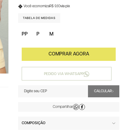
Você economiza
R$ 9,10
via pix
TABELA DE MEDIDAS
PP
P
M
PEDIDO VIA WHATSAPP
COMPOSIÇÃO