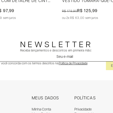
CROPPED COM DETALHE DE CINTO
VESTIDO TOMARA-QUE-
$ 97,99
R$ 125,99
R$ 179,90
99
sem juros
2x
R$ 63,00
sem juros
NEWSLETTER
Receba lançamentos e descontos em primeira mão:
r você concorda com os termos descritos na
Política de Privacidade
MEUS DADOS
POLÍTICAS
Minha Conta
Privacidade