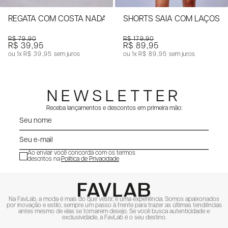
REGATA COM COSTA NADADOR E APLIQUE
SHORTS SAIA COM LAÇOS
R$ 79,90
R$ 179,90
R$ 39,95
R$ 89,95
1x
R$ 39,95
sem juros
1x
R$ 89,95
sem juros
NEWSLETTER
Receba lançamentos e descontos em primeira mão:
Ao enviar você concorda com os termos
descritos na
Política de Privacidade
ENVIAR
Na FavLab, a moda é mais do que vestir, é uma experiência. Somos apaixonados
por inovação e estilo, sempre um passo à frente para trazer as últimas tendências
antes mesmo de elas se tornarem desejo. Se você busca autenticidade e
exclusividade, a FavLab é o seu destino.