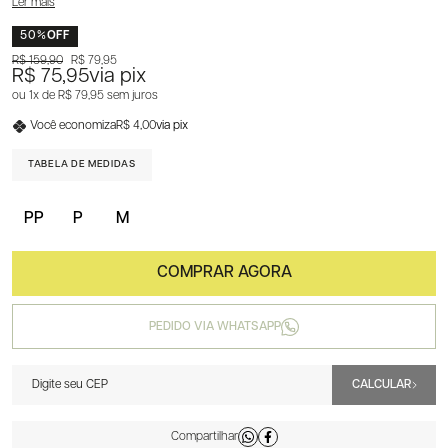
Ler mais
50%
OFF
R$ 159,90
R$ 79,95
R$ 75,95
via pix
1x
R$ 79,95
sem juros
Você economiza
R$ 4,00
via pix
TABELA DE MEDIDAS
PP
P
M
PEDIDO VIA WHATSAPP