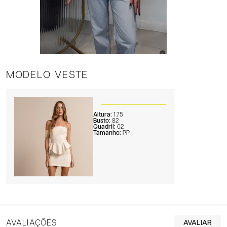
MODELO VESTE
Altura:
1.75
Busto:
82
Quadril:
62
Tamanho:
PP
AVALIAÇÕES