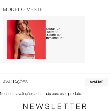
MODELO VESTE
Altura:
1.75
Busto:
82
Quadril:
62
Tamanho:
PP
AVALIAÇÕES
Nenhuma avaliação cadastrada para esse produto.
NEWSLETTER