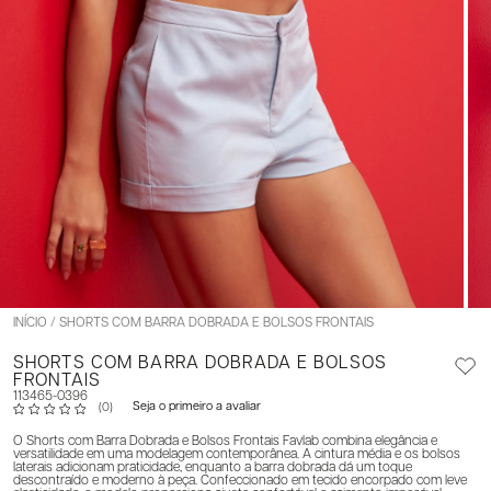
INÍCIO
SHORTS COM BARRA DOBRADA E BOLSOS FRONTAIS
SHORTS COM BARRA DOBRADA E BOLSOS
FRONTAIS
113465-0396
Seja o primeiro a avaliar
(0)
O Shorts com Barra Dobrada e Bolsos Frontais Favlab combina elegância e
versatilidade em uma modelagem contemporânea. A cintura média e os bolsos
laterais adicionam praticidade, enquanto a barra dobrada dá um toque
descontraído e moderno à peça. Confeccionado em tecido encorpado com leve