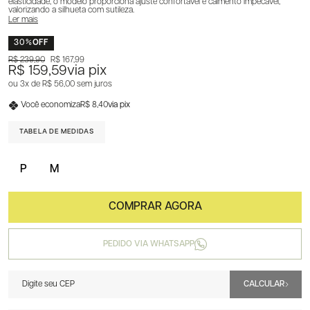
elasticidade, o modelo proporciona ajuste confortável e caimento impecável,
valorizando a silhueta com sutileza.
Ler mais
30%
OFF
R$ 239,90
R$ 167,99
R$ 159,59
via pix
3x
R$ 56,00
sem juros
Você economiza
R$ 8,40
via pix
TABELA DE MEDIDAS
P
M
PEDIDO VIA WHATSAPP