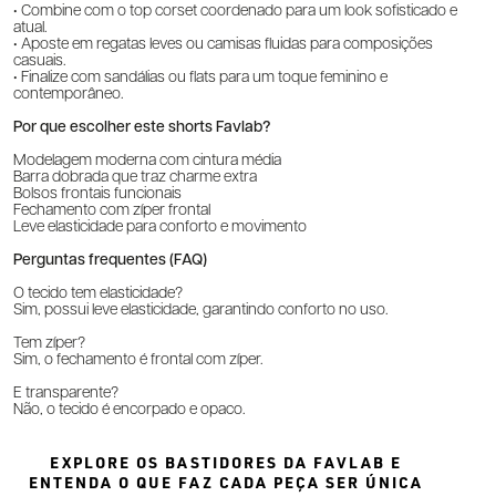
• Combine com o top corset coordenado para um look sofisticado e
atual.
• Aposte em regatas leves ou camisas fluidas para composições
casuais.
• Finalize com sandálias ou flats para um toque feminino e
contemporâneo.
Por que escolher este shorts Favlab?
Modelagem moderna com cintura média
Barra dobrada que traz charme extra
Bolsos frontais funcionais
Fechamento com zíper frontal
Leve elasticidade para conforto e movimento
Perguntas frequentes (FAQ)
O tecido tem elasticidade?
Sim, possui leve elasticidade, garantindo conforto no uso.
Tem zíper?
Sim, o fechamento é frontal com zíper.
É transparente?
Não, o tecido é encorpado e opaco.
EXPLORE OS BASTIDORES DA FAVLAB E
ENTENDA O QUE FAZ CADA PEÇA SER ÚNICA