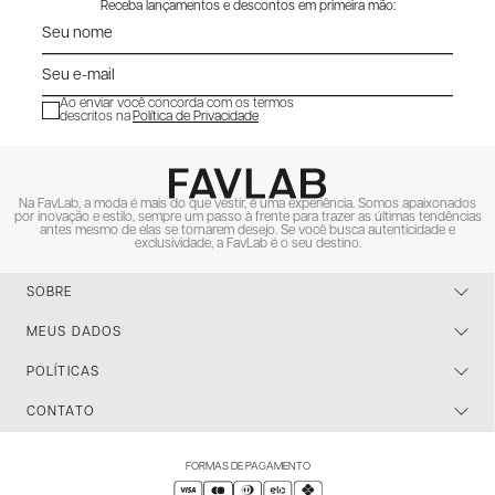
Receba lançamentos e descontos em primeira mão:
Ao enviar você concorda com os termos
descritos na
Política de Privacidade
ENVIAR
Na FavLab, a moda é mais do que vestir, é uma experiência. Somos apaixonados
por inovação e estilo, sempre um passo à frente para trazer as últimas tendências
antes mesmo de elas se tornarem desejo. Se você busca autenticidade e
exclusividade, a FavLab é o seu destino.
SOBRE
MEUS DADOS
POLÍTICAS
CONTATO
FORMAS DE PAGAMENTO