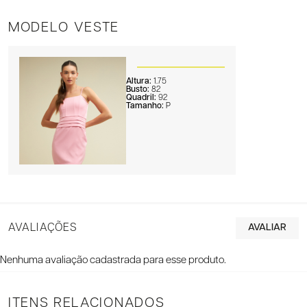
MODELO VESTE
Altura:
1.75
Busto:
82
Quadril:
92
Tamanho:
P
AVALIAÇÕES
Nenhuma avaliação cadastrada para esse produto.
ITENS RELACIONADOS