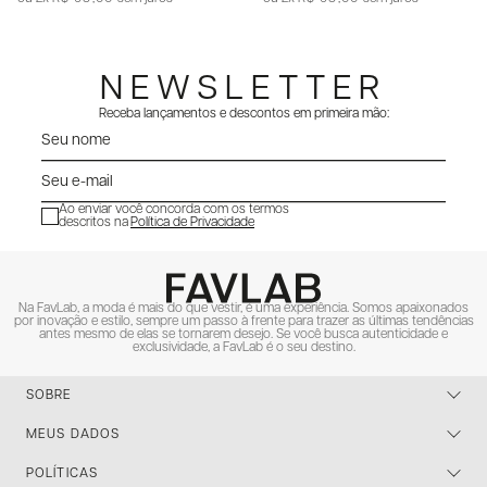
NEWSLETTER
Receba lançamentos e descontos em primeira mão:
Ao enviar você concorda com os termos
descritos na
Política de Privacidade
ENVIAR
Na FavLab, a moda é mais do que vestir, é uma experiência. Somos apaixonados
por inovação e estilo, sempre um passo à frente para trazer as últimas tendências
antes mesmo de elas se tornarem desejo. Se você busca autenticidade e
exclusividade, a FavLab é o seu destino.
SOBRE
MEUS DADOS
POLÍTICAS