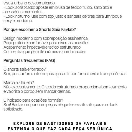
visual urbano descomplicado.
• Look sofisticado: aposte em blusa de tecido fluido, salto alto e
acessórios marcantes.
• Look noturno: use com top justo e sandália de tiras para um toque
sexy e moderno.
Por que escolher o Shorts Saia Favlab?
Design moderno com sobreposição assimétrica
Peça prática e confortável para diversas ocasiões
Acabamento impecável e tecido estruturado
Cor neutra que permite inúmeras combinações
Perguntas frequentes (FAQ)
O shorts saia é forrado?
Sim, possui forro interno para garantir conforto e evitar transparências.
Marca a silhueta?
Não excessivamente. O tecido estruturado proporciona bom caimento
e valoriza o corpo sem marcar demais.
É indicado para ocasiões formais?
Sim! Basta compor com peças elegantes e salto alto para um look
sofisticado.
EXPLORE OS BASTIDORES DA FAVLAB E
ENTENDA O QUE FAZ CADA PEÇA SER ÚNICA