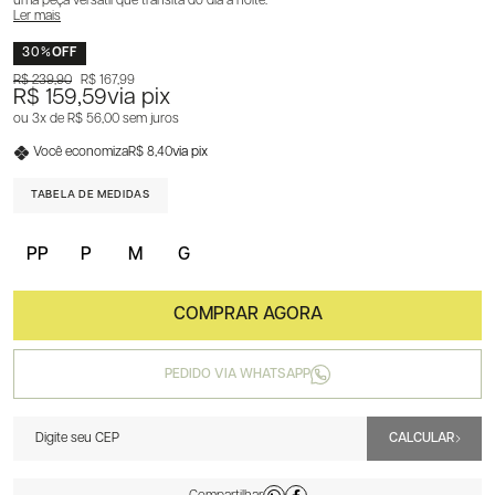
uma peça versátil que transita do dia à noite.
Ler mais
30%
OFF
R$ 239,90
R$ 167,99
R$ 159,59
via pix
3x
R$ 56,00
sem juros
Você economiza
R$ 8,40
via pix
TABELA DE MEDIDAS
PP
P
M
G
PEDIDO VIA WHATSAPP