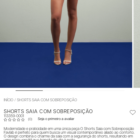
INÍCIO
SHORTS SAIA COM SOBREPOSIÇÃO
SHORTS SAIA COM SOBREPOSIÇÃO
113359-0001
Seja o primeiro a avaliar
(0)
Modernidade e praticidade em uma única peça O Shorts Saia com Sobreposição
Favlab é perfeito para quem busca um visual contemporâneo aliado ao conforto.
O design combina o charme da saia com a segurança do shorts, resultando em