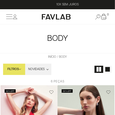
10X SEM JUROS
0
BODY
INÍCIO
BODY
FILTROS
6 PEÇAS
30%
OFF
30%
OFF