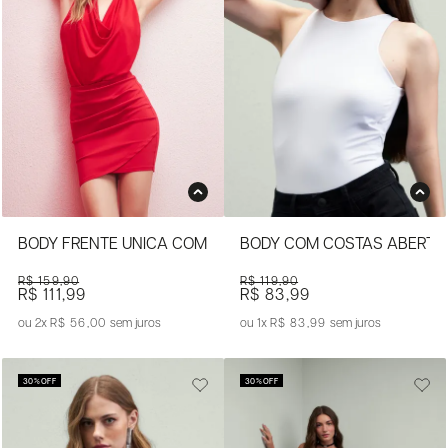
BODY FRENTE ÚNICA COM CAIMENTO FLUIDO
BODY COM COSTAS ABERTA
R$ 159,90
R$ 119,90
R$ 111,99
R$ 83,99
2x
R$ 56,00
sem juros
1x
R$ 83,99
sem juros
30%
OFF
30%
OFF