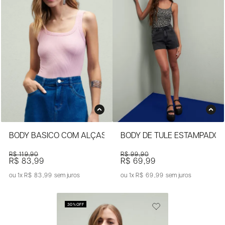
BODY BÁSICO COM ALÇAS LARGAS
BODY DE TULE ESTAMPADO
R$ 119,90
R$ 99,90
R$ 83,99
R$ 69,99
1x
R$ 83,99
sem juros
1x
R$ 69,99
sem juros
30%
OFF