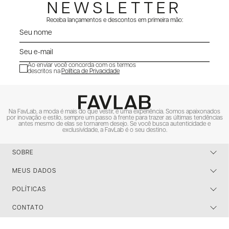
NEWSLETTER
Receba lançamentos e descontos em primeira mão:
Ao enviar você concorda com os termos
descritos na
Política de Privacidade
ENVIAR
Na FavLab, a moda é mais do que vestir, é uma experiência. Somos apaixonados
por inovação e estilo, sempre um passo à frente para trazer as últimas tendências
antes mesmo de elas se tornarem desejo. Se você busca autenticidade e
exclusividade, a FavLab é o seu destino.
SOBRE
MEUS DADOS
POLÍTICAS
CONTATO