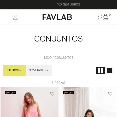
10X SEM JUROS
0
CONJUNTOS
INÍCIO
CONJUNTOS
FILTROS
7 PEÇAS
30%
OFF
30%
OFF