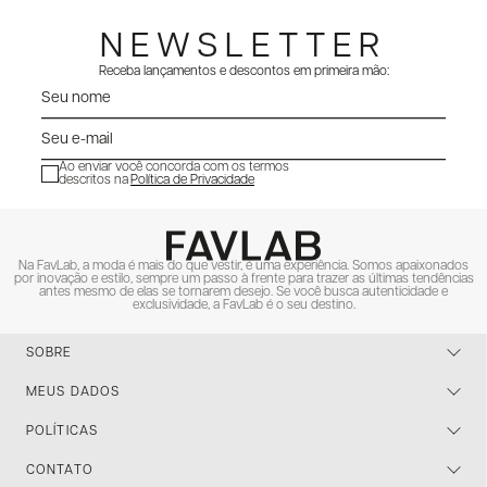
NEWSLETTER
Receba lançamentos e descontos em primeira mão:
Ao enviar você concorda com os termos
descritos na
Política de Privacidade
ENVIAR
Na FavLab, a moda é mais do que vestir, é uma experiência. Somos apaixonados
por inovação e estilo, sempre um passo à frente para trazer as últimas tendências
antes mesmo de elas se tornarem desejo. Se você busca autenticidade e
exclusividade, a FavLab é o seu destino.
SOBRE
MEUS DADOS
POLÍTICAS
CONTATO