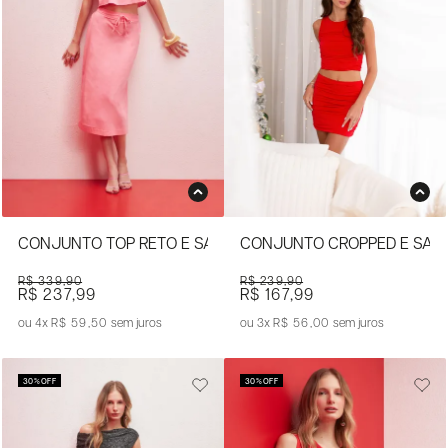
CONJUNTO TOP RETO E SAIA MIDI COM AMARRAÇÃO
CONJUNTO CROPPED E SAI
R$ 339,90
R$ 239,90
R$ 237,99
R$ 167,99
4x
R$ 59,50
sem juros
3x
R$ 56,00
sem juros
30%
OFF
30%
OFF