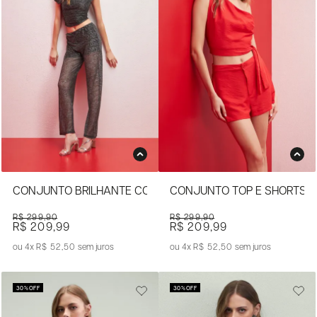
CONJUNTO BRILHANTE COM BLUSA E CALÇA DE MALHA
CONJUNTO TOP E SHORTS
R$ 299,90
R$ 299,90
R$ 209,99
R$ 209,99
4x
R$ 52,50
sem juros
4x
R$ 52,50
sem juros
30%
OFF
30%
OFF