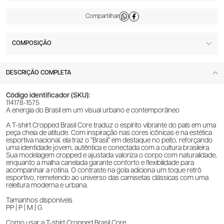
COMPOSIÇÃO
DESCRIÇÃO COMPLETA
Código identificador (SKU):
114178-1575
A energia do Brasil em um visual urbano e contemporâneo
A T-shirt Cropped Brasil Core traduz o espírito vibrante do país em uma
peça cheia de atitude. Com inspiração nas cores icônicas e na estética
esportiva nacional, ela traz o “Brasil” em destaque no peito, reforçando
uma identidade jovem, autêntica e conectada com a cultura brasileira.
Sua modelagem cropped e ajustada valoriza o corpo com naturalidade,
enquanto a malha canelada garante conforto e flexibilidade para
acompanhar a rotina. O contraste na gola adiciona um toque retrô
esportivo, remetendo ao universo das camisetas clássicas com uma
releitura moderna e urbana.
Tamanhos disponíveis
PP | P | M | G
Como usar a T-shirt Cropped Brasil Core