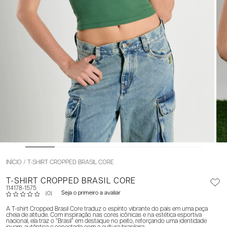
INÍCIO
T-SHIRT CROPPED BRASIL CORE
T-SHIRT CROPPED BRASIL CORE
114178-1575
Seja o primeiro a avaliar
(0)
A T-shirt Cropped Brasil Core traduz o espírito vibrante do país em uma peça
cheia de atitude. Com inspiração nas cores icônicas e na estética esportiva
nacional, ela traz o “Brasil” em destaque no peito, reforçando uma identidade