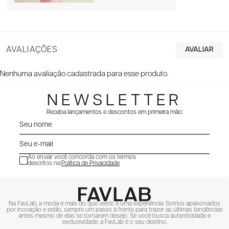
AVALIAÇÕES
Nenhuma avaliação cadastrada para esse produto.
NEWSLETTER
Receba lançamentos e descontos em primeira mão:
Ao enviar você concorda com os termos
descritos na
Política de Privacidade
ENVIAR
Na FavLab, a moda é mais do que vestir, é uma experiência. Somos apaixonados
por inovação e estilo, sempre um passo à frente para trazer as últimas tendências
antes mesmo de elas se tornarem desejo. Se você busca autenticidade e
exclusividade, a FavLab é o seu destino.