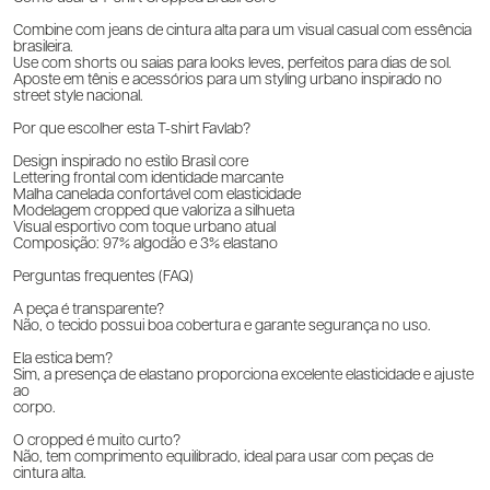
Combine com jeans de cintura alta para um visual casual com essência
brasileira.
Use com shorts ou saias para looks leves, perfeitos para dias de sol.
Aposte em tênis e acessórios para um styling urbano inspirado no
street style nacional.
Por que escolher esta T-shirt Favlab?
Design inspirado no estilo Brasil core
Lettering frontal com identidade marcante
Malha canelada confortável com elasticidade
Modelagem cropped que valoriza a silhueta
Visual esportivo com toque urbano atual
Composição: 97% algodão e 3% elastano
Perguntas frequentes (FAQ)
A peça é transparente?
Não, o tecido possui boa cobertura e garante segurança no uso.
Ela estica bem?
Sim, a presença de elastano proporciona excelente elasticidade e ajuste
ao
corpo.
O cropped é muito curto?
Não, tem comprimento equilibrado, ideal para usar com peças de
cintura alta.