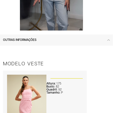
OUTRAS INFORMAÇÕES
MODELO VESTE
Altura:
1.75
Busto:
82
Quadril:
92
Tamanho:
P