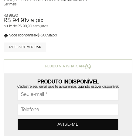
jovem, autêntica e conectada com a cultura brasileira.
Ler mais
R$ 99,90
R$ 94,91
via pix
1x
R$ 99,90
sem juros
Você economiza
R$ 5,00
via pix
TABELA DE MEDIDAS
PEDIDO VIA WHATSAPP
PRODUTO INDISPONÍVEL
Cadastre seu email que te avisaremos quando estiver disponível:
AVISE-ME