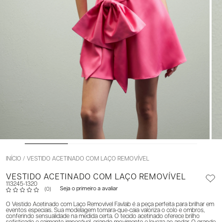
INÍCIO
VESTIDO ACETINADO COM LAÇO REMOVÍVEL
VESTIDO ACETINADO COM LAÇO REMOVÍVEL
113245-1320
Seja o primeiro a avaliar
(0)
O Vestido Acetinado com Laço Removível Favlab é a peça perfeita para brilhar em
eventos especiais. Sua modelagem tomara-que-caia valoriza o colo e ombros,
conferindo sensualidade na medida certa. O tecido acetinado oferece brilho