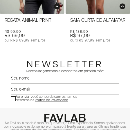
REGATA ANIMAL PRINT
SAIA CURTA DE ALFAIATARI
R$ 99,90
R$ 139,90
R$ 69,99
R$ 97,99
1x
R$ 69,99
sem juros
1x
R$ 97,99
sem juros
NEWSLETTER
Receba lançamentos e descontos em primeira mão:
Ao enviar você concorda com os termos
descritos na
Política de Privacidade
ENVIAR
Na FavLab, a moda é mais do que vestir, é uma experiência. Somos apaixonados
por inovação e estilo, sempre um passo à frente para trazer as últimas tendências