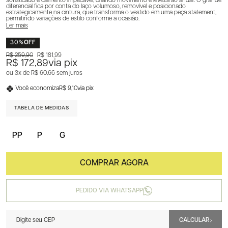
sofisticado e caimento impecável, criando movimento e leveza ao andar. O grande
diferencial fica por conta do laço volumoso, removível e posicionado
estrategicamente na cintura, que transforma o vestido em uma peça statement,
permitindo variações de estilo conforme a ocasião.
Ler mais
30%
OFF
R$ 259,90
R$ 181,99
R$ 172,89
via pix
3x
R$ 60,66
sem juros
Você economiza
R$ 9,10
via pix
TABELA DE MEDIDAS
PP
P
G
PEDIDO VIA WHATSAPP