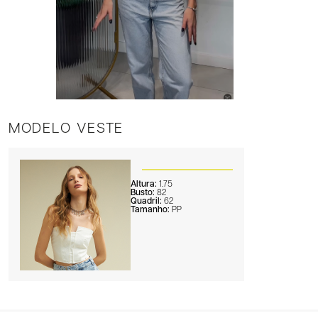
MODELO VESTE
Altura:
1.75
Busto:
82
Quadril:
62
Tamanho:
PP