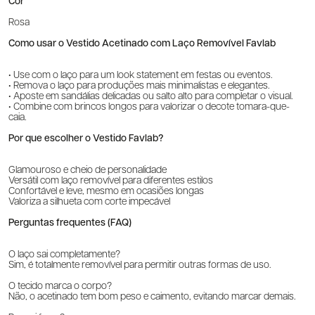
Cor
Rosa
Como usar o Vestido Acetinado com Laço Removível Favlab
• Use com o laço para um look statement em festas ou eventos.
• Remova o laço para produções mais minimalistas e elegantes.
• Aposte em sandálias delicadas ou salto alto para completar o visual.
• Combine com brincos longos para valorizar o decote tomara-que-
caia.
Por que escolher o Vestido Favlab?
Glamouroso e cheio de personalidade
Versátil com laço removível para diferentes estilos
Confortável e leve, mesmo em ocasiões longas
Valoriza a silhueta com corte impecável
Perguntas frequentes (FAQ)
O laço sai completamente?
Sim, é totalmente removível para permitir outras formas de uso.
O tecido marca o corpo?
Não, o acetinado tem bom peso e caimento, evitando marcar demais.