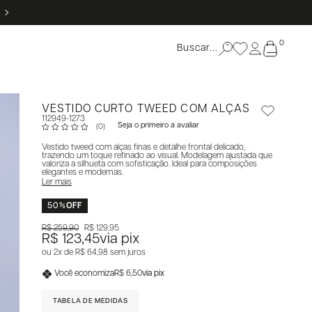
5% OFF NO PIX
0
VESTIDO CURTO TWEED COM ALÇAS
112949-1273
Seja o primeiro a avaliar
(0)
Vestido tweed com alças finas e detalhe frontal delicado,
trazendo um toque refinado ao visual. Modelagem ajustada que
valoriza a silhueta com sofisticação. Ideal para composições
elegantes e modernas.
Ler mais
50%
OFF
R$ 259,90
R$ 129,95
R$ 123,45
via pix
2x
R$ 64,98
sem juros
Você economiza
R$ 6,50
via pix
TABELA DE MEDIDAS