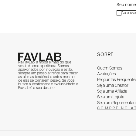
Ao envia
SOBRE
Na FavLab, a moda é mais do que
vestir, é uma experiência. Somos
Quem Somos
apaixonados por inovação e estilo,
sempre um passo à frente para trazer
Avaliações
as últimas tendências antes mesmo
Perguntas Frequente
de elas se tornarem desejo. Se você
busca autenticidade e exclusividade, a
Seja uma Creator
FavLab é o seu destino.
Seja uma Afiliada
Seja um Lojista
Seja um Representan
COMPRE NO A