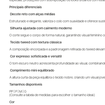
especiais, produções com sobreposição ou looks urbanos com estilo
Principais diferenciais
Decote reto com alças médias
Estruturado e elegante, valoriza o colo com suavidade e oferece sust
Silhueta ajustada com caimento moderno
O corte segue o corpo de forma natural, garantindo visual feminino c
Tecido tweed com textura clássica
A composição encorpada e a padronagem refinada do tweed elevam o
Cor expresso: sofisticada e versátil
O tom escuro neutro acrescenta profundidade ao visual, combinando
Comprimento mini equilibrado
A altura curta da peça equilibra o tecido nobre, criando um visual jov
Tamanhos disponíveis
PP | P | M | G
(Consulte a tabela de medidas para escolher o tamanho ideal.)
Cor