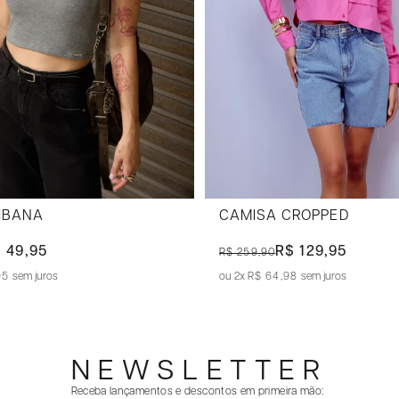
RIBANA
CAMISA CROPPED
 49,95
R$ 129,95
R$ 259,90
95
sem juros
2x
R$ 64,98
sem juros
NEWSLETTER
Receba lançamentos e descontos em primeira mão: