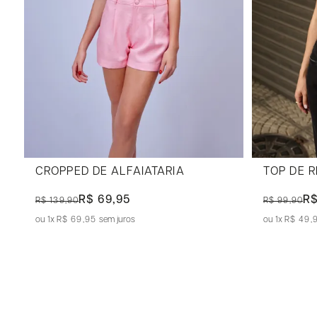
CROPPED DE ALFAIATARIA
TOP DE 
R$ 69,95
R$
R$ 139,90
R$ 99,90
1x
R$ 69,95
sem juros
1x
R$ 49,