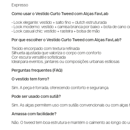
Expresso
Como usar o Vestido Curto Tweed com Alças FavLab
• Look elegante: vestido + salto fino + clutch estruturada
• Look moderno: vestido + camisa branca por baixo + bota de cano c
• Look casual chic: vestido + rasteira + bolsa de mão
Por que escolher o Vestido Curto Tweed com Alças FavLab?
Tecido encorpado com textura refinada
Silhueta ajustada que valoriza o corpo com conforto
Cor escura versátil e sofisticada
Ideal para eventos, jantares ou composições urbanas estilosas
Perguntas frequentes (FAQ)
O vestido tem forro?
Sim. A peça é forrada, oferecendo conforto e segurança.
Pode ser usado com sutiã?
Sim. As alças permitem uso com sutiãs convencionais ou com alças f
Amassa com facilidade?
Não. O tweed tem boa estrutura e mantém o caimento ao longo do u