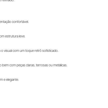
 refinado.
entação confortável.
om estrutura leve.
 visual com um toque retrô sofisticado.
 bem com peças claras, terrosas ou metálicas.
em e elegante.