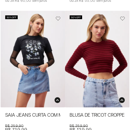
3x
R$ 60,00
sem juros
2x
R$ 55,00
sem juros
50%
OFF
50%
OFF
SAIA JEANS CURTA COM MODELAGEM RETA
BLUSA DE TRICOT CROPPED 
R$ 259,90
R$ 259,90