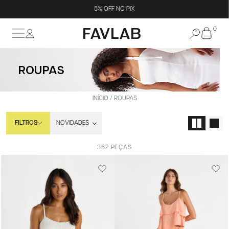
5% OFF NO PIX
0
ROUPAS
INÍCIO
ROUPAS
FILTROS
362 PEÇAS