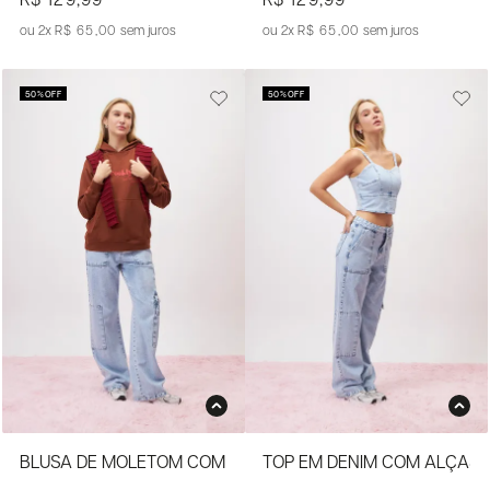
R$ 129,99
R$ 129,99
2x
R$ 65,00
sem juros
2x
R$ 65,00
sem juros
50%
OFF
50%
OFF
BLUSA DE MOLETOM COM CAPUZ E ESTAMPA FRONTAL
TOP EM DENIM COM ALÇAS 