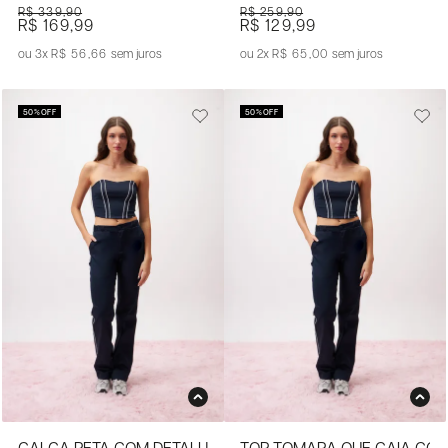
R$ 339,90
R$ 259,90
R$ 169,99
R$ 129,99
3x
R$ 56,66
sem juros
2x
R$ 65,00
sem juros
50%
OFF
50%
OFF