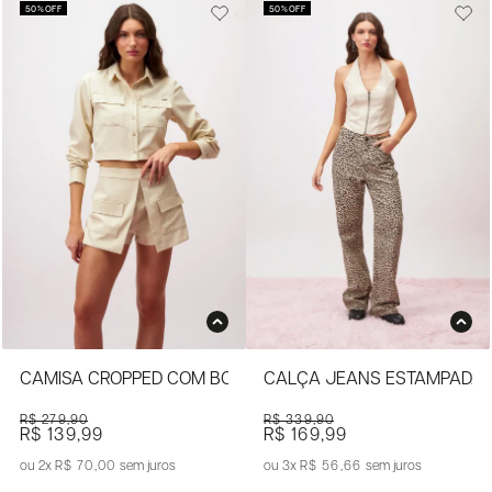
50%
OFF
50%
OFF
CAMISA CROPPED COM BOLSOS FRONTAIS
CALÇA JEANS ESTAMPADA D
R$ 279,90
R$ 339,90
R$ 139,99
R$ 169,99
2x
R$ 70,00
sem juros
3x
R$ 56,66
sem juros