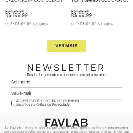
CALÇA RETA COM DETALHE LATERAL CONTRASTANTE
TOP TOMARA QUE CAIA CO
R$ 399,90
R$ 199,90
R$ 199,99
R$ 99,99
3x
R$ 66,66
sem juros
1x
R$ 99,99
sem juros
VER MAIS
NEWSLETTER
Receba lançamentos e descontos em primeira mão:
Ao enviar você concorda com os termos
descritos na
Política de Privacidade
ENVIAR
Na FavLab, a moda é mais do que vestir, é uma experiência. Somos apaixonados
por inovação e estilo, sempre um passo à frente para trazer as últimas tendências